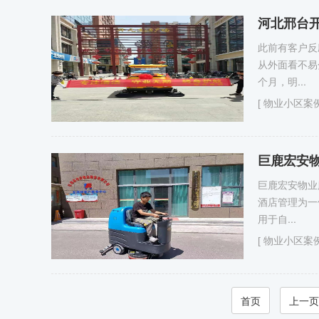
河北邢台
此前有客户反
从外面看不易
个月，明...
[
物业小区案
巨鹿宏安
巨鹿宏安物业
酒店管理为一
用于自...
[
物业小区案
首页
上一页