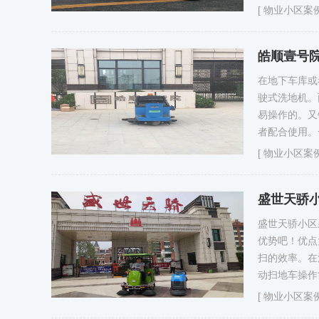
[
物业小区案
皓顺壹号
在地下车库或
驶式洗地机。
易操作的。又
者配合使用。
[
物业小区案
盛世天骄
盛世天骄小区
优势吧！优点
扫的效率。在
动扫地车操作
[
物业小区案