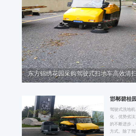
东方锦绣花园采购驾驶式扫地车高效清
邯郸碧桂
驾驶式洗地机
化，优势劣汰
的不断进步，
方式。除了驾