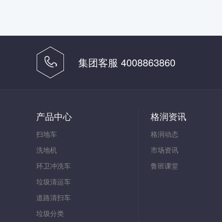
集团客服 4008863860
产品中心
格润资讯
扫地车
格润动态
洗地机
市场资讯
环卫冲洗车
鲁班课堂
垃圾清运车
道路清扫车
垃圾分类